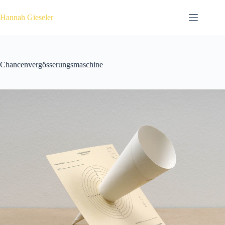
Zum
Inhalt
Hannah Gieseler
springen
Chancenvergösserungsmaschine